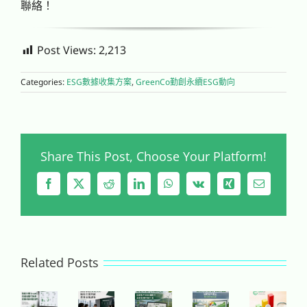
聯絡！
Post Views:
2,213
Categories:
ESG數據收集方案
,
GreenCo勤創永續ESG動向
Share This Post, Choose Your Platform!
Facebook
X
Reddit
LinkedIn
WhatsApp
Vk
Xing
Email
Related Posts