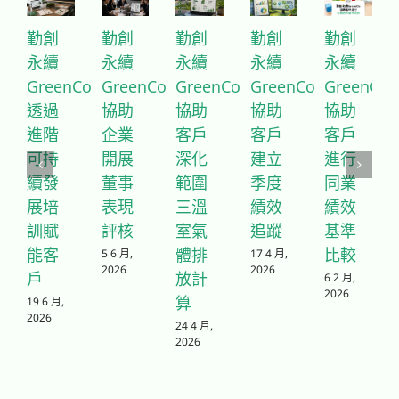
勤創
勤創
勤創
勤創
勤創
永續
永續
永續
永續
永續
GreenCo
GreenCo
GreenCo
GreenCo
GreenCo
透過
協助
協助
協助
協助
進階
企業
客戶
客戶
客戶
可持
開展
深化
建立
進行
續發
董事
範圍
季度
同業
展培
表現
三溫
績效
績效
訓賦
評核
室氣
追蹤
基準
能客
體排
比較
5 6 月,
17 4 月,
2026
2026
戶
放計
6 2 月,
2026
算
19 6 月,
2026
24 4 月,
2026