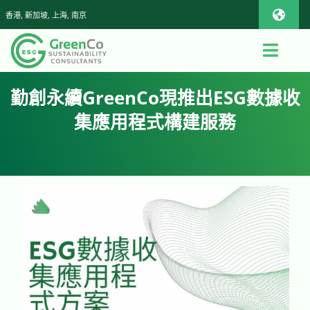
Skip
香港, 新加坡, 上海, 南京
Toggl
to
Navig
content
iOS Pho
Toggl
Navig
首頁
勤創永續GreenCo現推出ESG數據收
Androi
集應用程式構建服務
關於我們
Global
查詢或報價
可持續發展顧問服務
App