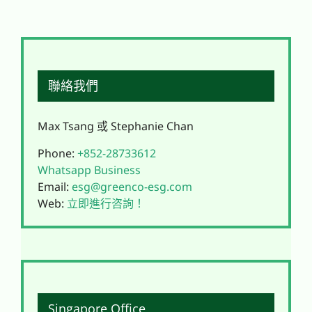
聯絡我們
Max Tsang 或 Stephanie Chan
Phone:
+852-28733612
Whatsapp Business
Email:
esg@greenco-esg.com
Web:
立即進行咨詢！
Singapore Office