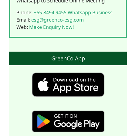
Whatsapp to Schedule Online Meeting
Phone:
+65-8494 9455
Whatsapp Business
Email:
esg@greenco-esg.com
Web:
Make Enquiry Now!
GreenCo App