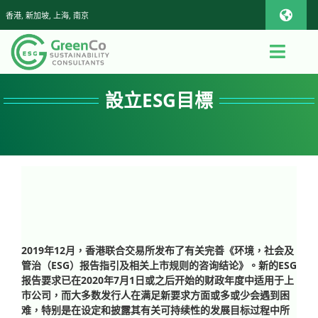
Skip
香港, 新加坡, 上海, 南京
Toggl
to
Navig
content
iOS Pho
Toggl
Navig
首頁
設立ESG目標
Androi
關於我們
Global
查詢或報價
可持續發展顧問服務
2019年12月，香港联合交易所发布了有关完善《环境，社会及
管治（ESG）报告指引及相关上市规则的咨询结论》。新的ESG
App
报告要求已在2020年7月1日或之后开始的财政年度中适用于上
市公司，而大多数发行人在满足新要求方面或多或少会遇到困
难，特别是在设定和披露其有关可持续性的发展目标过程中所