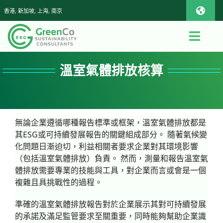
Skip
香港, 新加坡, 上海, 南京
Toggl
to
Navig
content
iOS Pho
Toggl
Navig
首頁
溫室氣體排放核算
Androi
關於我們
Global
無論企業遵循哪種報告標準或框架，溫室氣體排放都是
查詢或報價
其ESG或可持續發展報告的關鍵組成部分。 隨著氣候變
化問題日漸迫切，利益相關者要求企業對其環境影響
（包括溫室氣體排放）負責。 然而，測量和報告溫室氣
可持續發展顧問服務
體排放需要專業的技能與工具，對企業而言或會是一個
複雜且具挑戰性的過程。
App
準確的溫室氣體排放報告對於企業展示其對可持續發展
的承諾及滿足監管要求至關重要，同時能夠幫助企業識