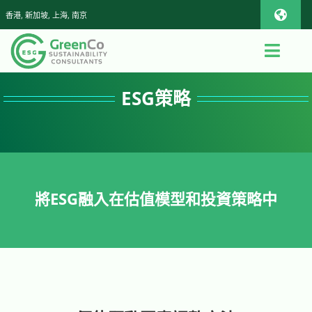
Skip
香港, 新加坡, 上海, 南京
Toggl
to
Navig
content
iOS Pho
Toggl
Navig
首頁
ESG策略
Androi
關於我們
Global
查詢或報價
將ESG融入在估值模型和投資策略中
App
影片